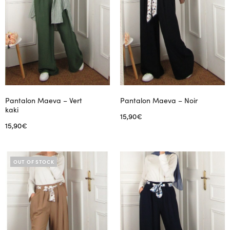
Pantalon Maeva – Vert
Pantalon Maeva – Noir
kaki
15,90
€
15,90
€
Choix des options
Ce
Choix des options
Ce
produit
produit
a
OUT OF STOCK
a
plusieurs
plusieurs
variations.
variations.
Les
Les
options
options
peuvent