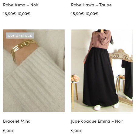
Robe Asma – Noir
Robe Hawa – Taupe
Le prix
Le prix
Le prix
Le prix
16,90
€
10,00
€
15,90
€
10,00
€
initial
actuel
initial
actuel
Choix des options
Choix des options
Ce
Ce
était :
est :
était :
est :
produit
produit
16,90€.
10,00€.
15,90€.
10,00€.
OUT OF STOCK
a
a
plusieurs
plusieurs
variations.
variations.
Les
Les
options
options
peuvent
peuvent
être
être
choisies
choisies
sur
sur
la
la
page
page
Bracelet Mina
Jupe opaque Emma – Noir
du
du
5,90
€
9,90
€
produit
produit