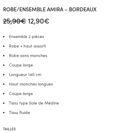
ROBE/ENSEMBLE AMIRA – BORDEAUX
Le prix
Le prix
25,90
€
12,90
€
initial
actuel
était :
est :
Ensemble 2 pièces
25,90€.
12,90€.
Robe + haut assorti
Robe sans manches
Coupe large
Longueur 140 cm
Haut manches longues
Coupe large
Tissu type Soie de Médine
Tissu fluide
TAILLES