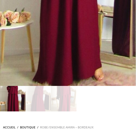
ACCUEIL
/
BOUTIQUE
/
ROBE/ENSEMBLE AMIRA – BORDEAUX