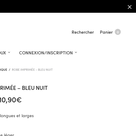
Rechercher
Panier
0
OUX
CONNEXION/INSCRIPTION
IQUE
/
ROBE IMPRIMÉE – BLEU NUIT
RIMÉE – BLEU NUIT
Le prix
Le prix
10,90
€
initial
actuel
était :
est :
ongues et larges
16,50€.
10,90€.
pe léger