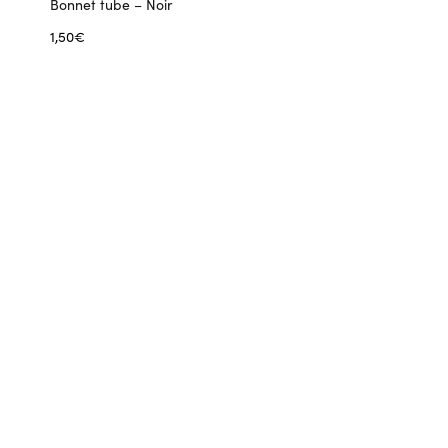
Bonnet tube – Noir
1,50
€
Ajouter au panier