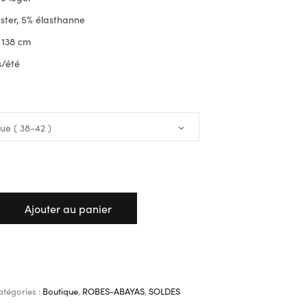
ster, 5% élasthanne
 138 cm
s/été
Ajouter au panier
atégories :
Boutique
,
ROBES-ABAYAS
,
SOLDES