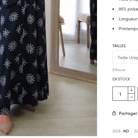
95% polye
Longueur
Printemp
TAILLES
Effacer
EN STOCK
Partager
UGS :
ND
C