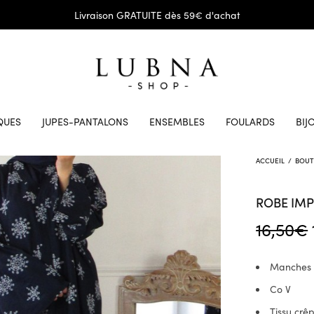
Livraison GRATUITE dès 59€ d'achat
QUES
JUPES-PANTALONS
ENSEMBLES
FOULARDS
BIJ
ACCUEIL
/
BOUT
ROBE IMP
16,50
€
Manches l
Co V
Tissu crê