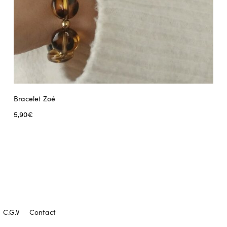
Bracelet Zoé
5,90
€
Ajouter au panier
C.G.V
Contact