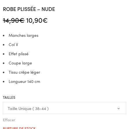
ROBE PLISSÉE – NUDE
Le prix
Le prix
14,90
€
10,90
€
initial
actuel
était :
est :
Manches larges
14,90€.
10,90€.
Col V
Effet plissé
Coupe large
Tissu crêpe léger
Longueur 140 cm
TAILLES
Effacer
RUPTURE DE STOCK