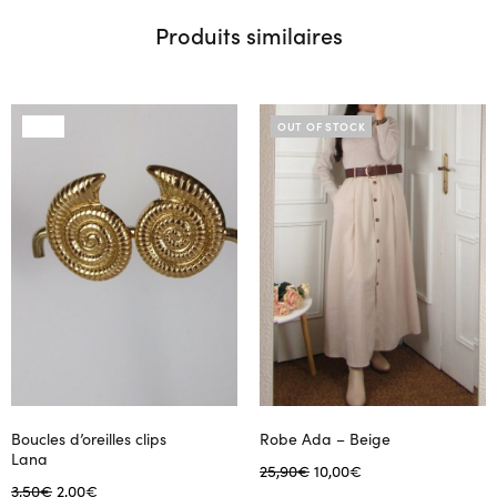
Produits similaires
SALE
OUT OF STOCK
Boucles d’oreilles clips
Robe Ada – Beige
Lana
Le prix
Le prix
25,90
€
10,00
€
Le
Le
3,50
€
2,00
€
initial
actuel