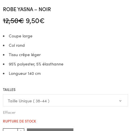
ROBE YASNA – NOIR
Le prix
Le
12,50
€
9,50
€
initial
prix
était :
actuel
Coupe large
12,50€.
est :
Col rond
9,50€.
Tissu crêpe léger
95% polyester, 5% élasthanne
Longueur 140 cm
TAILLES
Effacer
RUPTURE DE STOCK