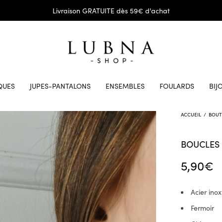
Livraison GRATUITE dès 59€ d'achat
QUES
JUPES-PANTALONS
ENSEMBLES
FOULARDS
BIJ
ACCUEIL
/
BOUT
BOUCLES 
5,90
€
Acier ino
Fermoir