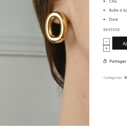
Chic
Boîte à b
Doré
EN STOCK
A
Partager
Catégories :
B