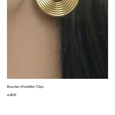
sur
la
page
du
produit
Boucles d’oreilles Clips
4,90
€
Lire la suite