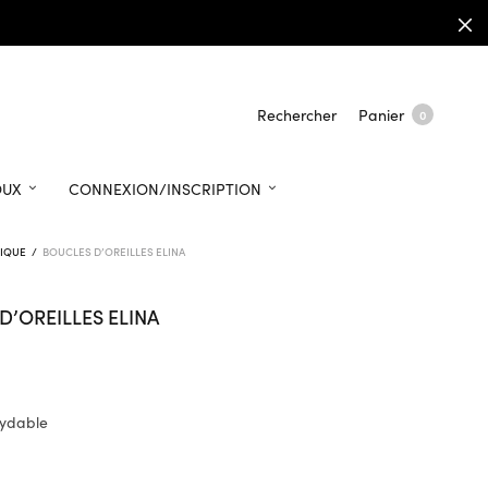
Rechercher
Panier
0
OUX
CONNEXION/INSCRIPTION
IQUE
/
BOUCLES D’OREILLES ELINA
D’OREILLES ELINA
xydable