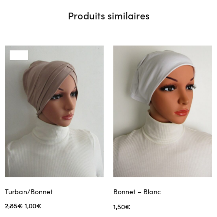
Produits similaires
SALE
Turban/Bonnet
Bonnet – Blanc
Le
Le
2,85
€
1,00
€
1,50
€
prix
prix