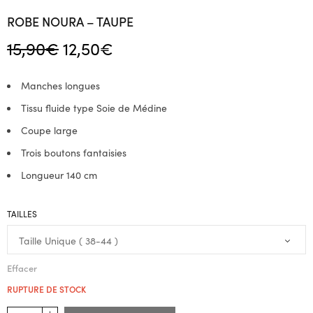
ROBE NOURA – TAUPE
Le prix
Le prix
15,90
€
12,50
€
initial
actuel
était :
est :
Manches longues
15,90€.
12,50€.
Tissu fluide type Soie de Médine
Coupe large
Trois boutons fantaisies
Longueur 140 cm
TAILLES
Effacer
RUPTURE DE STOCK